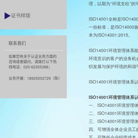
理，以期为“环境支柱”的
证书样版
ISO14001
ISO140
全称是
ISO14000
一份标准，是
ISO14001:2015
本为
。
联系我们
ISO14001
环境管理体系
如果您有关于认证业务方面的
环境意识的客户的业务机
咨询或者疑问，请拨打以下热
线电话：020-62355388；
织发展与保护环境的和谐
业务开展：18925002729（陈）
ISO14001
环境管理体系
ISO14001
环境管理体系
ISO14001
一、
环境管理
ISO14001
二、
环境管理
ISO14001
三、
环境管理
四、可增强全体企业员工
五、可降低企业经营成本