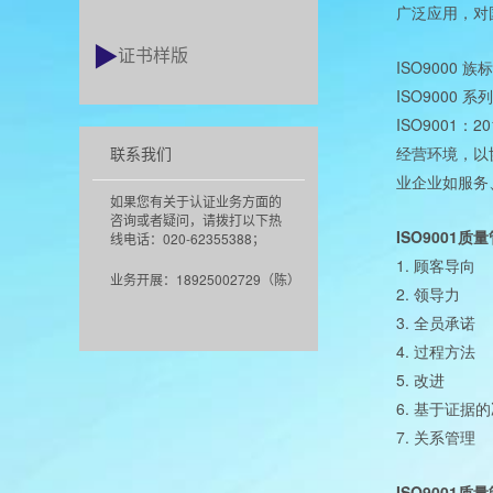
广泛应用，对
证书样版
ISO9000
族标
ISO9000
系列
ISO9001
20
：
联系我们
经营环境，以
业企业如服务
如果您有关于认证业务方面的
咨询或者疑问，请拨打以下热
ISO9001
线电话：020-62355388；
质量
1.
顾客导向
业务开展：18925002729（陈）
2.
领导力
3.
全员承诺
4.
过程方法
5.
改进
6.
基于证据的
7.
关系管理
ISO9001