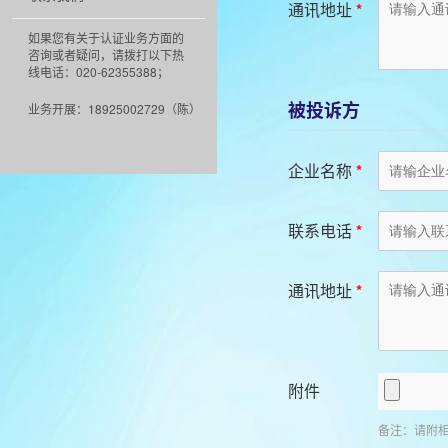
通讯地址
*
如果您有关于认证业务方面的
咨询或者疑问，请拨打以下热
线电话：020-62355388；
被投诉方
业务开展：18925002729（陈）
企业名称
*
联系电话
*
通讯地址
*
附件
备注：请附