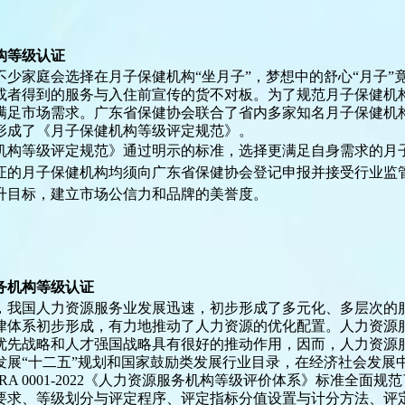
构等级认证
不少家庭会选择在月子保健机构
“坐月子”，梦想中的舒心“月子”
或者得到的服务与入住前宣传的货不对板
。
为了规范月子保健机
满足市场需求。广东省保健协会联合了省内多家知名月子保健机
形成了《月子保健机构等级评定规范》
。
机构等级评定规范》通过明示的标准，选择更满足自身需求的月
证的月子保健机构均须向广东省保健协会登记申报并接受行业监
升目标，建立市场公信力和品牌的美誉度
。
务机构等级认证
，我国人力资源服务业发展迅速
，
初步形成了多元化、多层次的
律体系初步形成，有力地推动了人力资源的优化配置。人力资源
优先战略和人才强国战略具有很好的推动作用，因而，人力资源
发展“十二五”规划和国家鼓励类发展行业目录，在经济社会发展
DHRA 0001-2022《人力资源服务机构等级评价体系》标准
要求、等级划分与评定程序、评定指标分值设置与计分方法、评