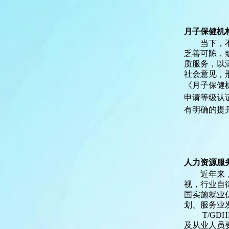
月子保健机
当下，
乏善可陈，
质服务，以
社会意见，
《月子保健
申请等级认
有明确的提
人力资源服
近年来
视，行业自
国实施就业
划、服务业
T/G
及从业人员