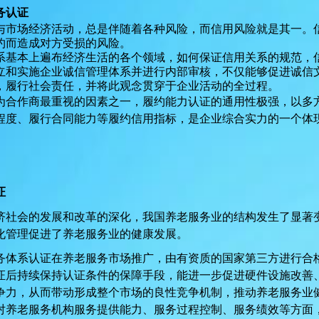
务认证
与市场经济活动，总是伴随着各种风险，而信用风险就是其一。
约而造成对方受损的风险。
系基本上遍布经济生活的各个领域，如何保证信用关系的规范，
立和实施企业诚信管理体系并进行内部审核，不仅能够促进诚信
，履行社会责任，并将此观念贯穿于企业活动的全过程。
为合作商最重视的因素之一，履约能力认证的通用性极强，以多
程度、履行合同能力等履约信用指标，是企业综合实力的一个体
证
济社会的发展和改革的深化，我国养老服务业的结构发生了显著
化管理促进了养老服务业的健康发展。
务体系认证在养老服务市场推广，由有资质的国家第三方进行合
证后持续保持认证条件的保障手段，能进一步促进硬件设施改善
争力，从而带动形成整个市场的良性竞争机制，推动养老服务业
对养老服务机构服务提供能力、服务过程控制、服务绩效等方面