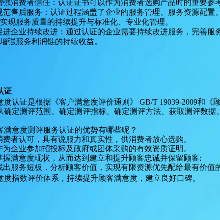
增强消费者信任：认证证书可以作为消费者选购产品时的重要参
规范售后服务：认证过程涵盖了企业的服务管理、服务资源配置
实现服务质量的持续提升与标准化、专业化管理。
促进企业持续改进：通过认证的企业需要持续改进服务，完善服
增强服务利润链的持续收益
。
认证
意度认证是根据《客户满意度评价通则》
GB/T 19039-200
从确定测评范围、确定测评指标、确定测评方法、获取测评数据
。
客满意度测评服务认证的优势有哪些呢？
消费者认可，具有说服力和真实性，供消费者放心选购。
作为企业参加招投标及政府或团体采购的有效资质证明。
掌握满意度现状，从而达到建立和提升顾客忠诚并保留顾客
;
找出服务短板，分析顾客价值，实现有限资源优先配给最有价值
意度指数评价体系，持续提升顾客满意度，建立良好口碑。