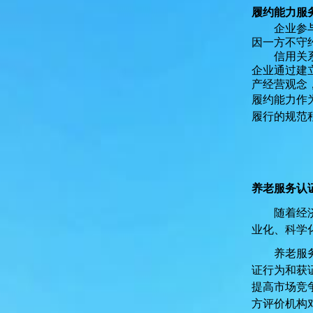
履约能力服
企业参
因一方不守
信用关
企业通过建
产经营观念
履约能力
作
履行的规范
养老服务认
随着经
业化、科学
养老服
证行为和获
提高市场竞
方评价机构