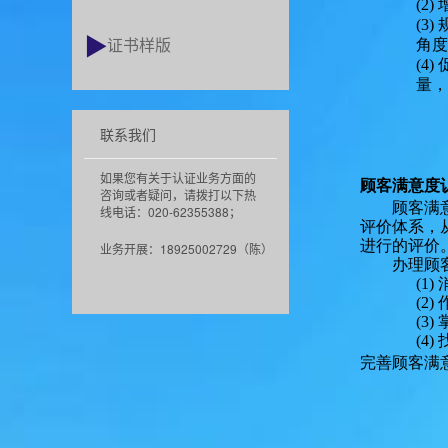
(2)
(3)
证书样版
角度
(4)
量，
联系我们
如果您有关于认证业务方面的
顾客满意度
咨询或者疑问，请拨打以下热
顾客满
线电话：020-62355388；
评价体系，
进行的评价
业务开展：18925002729（陈）
办理顾
(1)
(2)
(3)
(4)
完善顾客满