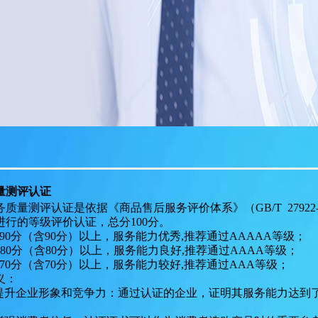
量测评认证
务质量测评认证是依据《商品售后服务评价体系》（
GB/T 279
进行的等级评价认证，总分100分。
90
分（含
90
分）以上
，
服务能力优秀
,
推荐通过
AAAAA等级
；
80
分（含
80
分）以上，
服务能力良好
,
推荐通过
AAAA等级
；
70
分（含
70
分）以上，
服务能力较好
,
推荐通过
AAA等级
；
义：
提升企业形象和竞争力
：通过认证的企业，证明其服务能力达到