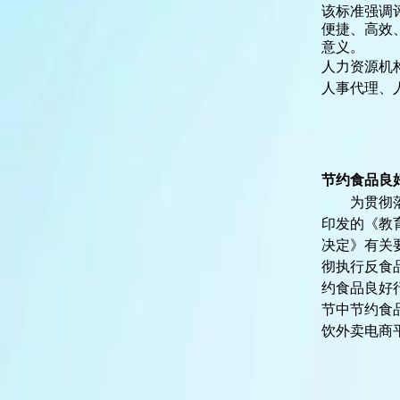
该标准强调
便捷、高效
意义。
人力资源机
人事代理、
节约食品良
为贯彻
印发的《教
决定》有关
彻执行反食
约食品良好
节中节约食
饮外卖电商