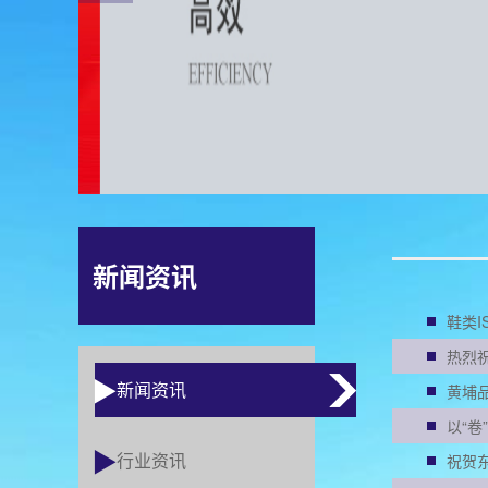
新闻资讯
鞋类I
热烈
新闻资讯
黄埔
以“
行业资讯
祝贺