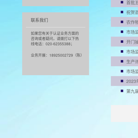
首批
祝贺
联系我们
农作
市场
如果您有关于认证业务方面的
咨询或者疑问，请拨打以下热
开门抽
线电话：020-62355388；
市场
业务开展：18925002729（陈）
生产
市场
20
第九