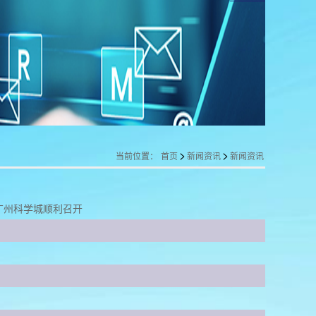
>
>
当前位置：
首页
新闻资讯
新闻资讯
议在广州科学城顺利召开