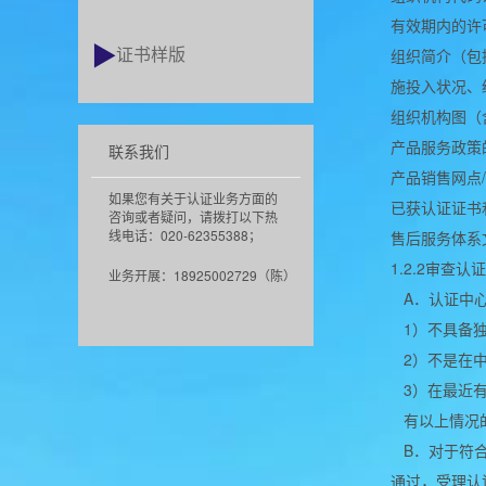
有效期内的许
证书样版
组织简介（包
施投入状况、
组织机构图（
产品服务政策
联系我们
产品销售网点
如果您有关于认证业务方面的
已获认证证书
咨询或者疑问，请拨打以下热
线电话：020-62355388；
售后服务体系
1.2.2审查认
业务开展：18925002729（陈）
A．认证中心
1）不具备独
2）不是在中
3）在最近有
有以上情况的
B．对于符合
通过，受理认